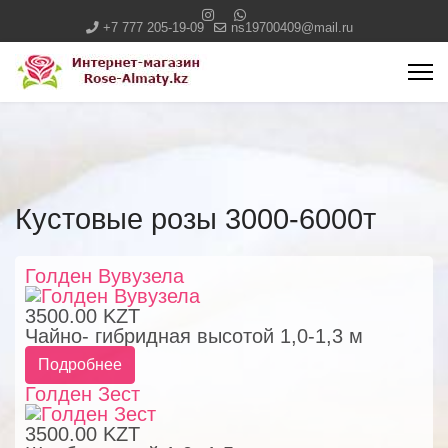
+7 777 205-19-09
ns19700409@mail.ru
Кустовые розы 3000-6000т
Голден Вувузела
3500.00 KZT
Чайно- гибридная высотой 1,0-1,3 м
Подробнее
Голден Зест
3500.00 KZT