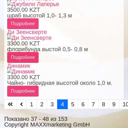
3500.00 KZT
шраб высотой 1,0- 1,3 м
Подробнее
Ди Зеенсверте
3300.00 KZT
флорибунда выстой 0,5- 0,8 м
Подробнее
Динамик
3300.00 KZT
Чайно- гибридная высотой около 1,0 м.
Подробнее
1
2
3
4
5
6
7
8
9
1
Показано 37 - 48 из 153
Copyright MAXXmarketing GmbH