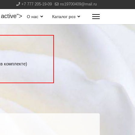
+7 777 205-19-09
ns19700409@mail.ru
 active">
О нас
Каталог роз
в комплекте)