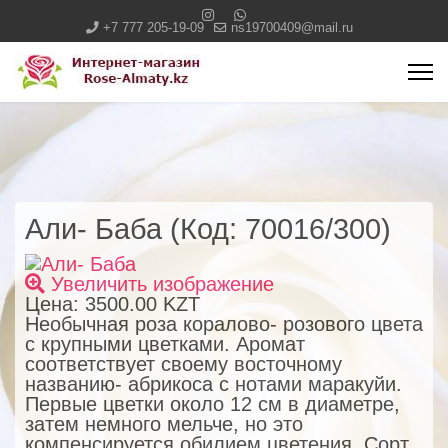
+7 777 205-19-09
ns19700409@mail.ru
Али- Баба
(Код:
70016/300
)
Увеличить изображение
Цена:
3500.00 KZT
Необычная роза коралово- розового цвета
с крупными цветками. Аромат
соответствует своему восточному
названию- абрикоса с нотами маракуйи.
Первые цветки около 12 см в диаметре,
затем немного мельче, но это
компенсируется обилием цветения. Сорт